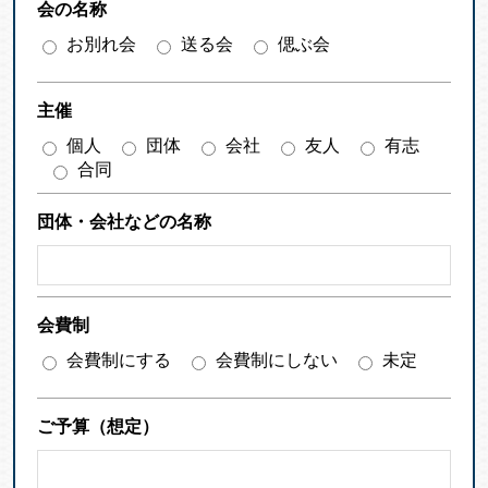
会の名称
お別れ会
送る会
偲ぶ会
主催
個人
団体
会社
友人
有志
合同
団体・会社などの名称
会費制
会費制にする
会費制にしない
未定
ご予算（想定）